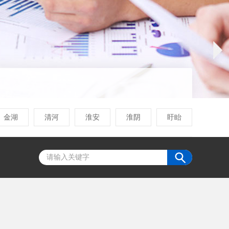
金湖
清河
淮安
淮阴
盱眙