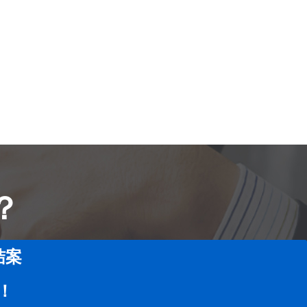
？
结案
！