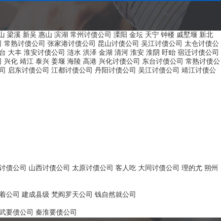
山
梁溪
新吴
惠山
滨湖
常州讨债公司
溧阳
金坛
天宁
钟楼
戚墅堰
新北
司
常熟讨债公司
张家港讨债公司
昆山讨债公司
吴江讨债公司
太仓讨债公
台
大丰
淮安讨债公司
涟水
洪泽
金湖
清河
淮安
淮阴
盱眙
宿迁讨债公司
司
兴化
靖江
泰兴
姜堰
海陵
高港
兴化讨债公司
东台讨债公司
常熟讨债公
司
启东讨债公司
江都讨债公司
丹阳讨债公司
吴江讨债公司
靖江讨债公
讨债公司
山西讨债公司
太原讨债公司
客人吃
大同讨债公司
理的尤
朔州
着公司
建成县级
梵阎罗天公司
钱自然就公司
武要债公司
秦淮要债公司