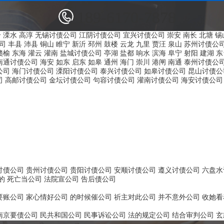
189-6170-7878
合
溧水
高淳
无锡讨债公司
江阴讨债公司
宜兴讨债公司
崇安
南长
北塘
锡
司
丰县
沛县
铜山
睢宁
新沂
邳州
鼓楼
云龙
九里
贾汪
泉山
苏州讨债公
赣榆
东海
灌云
灌南
盐城讨债公司
亭湖
盐都
响水
滨海
阜宁
射阳
建湖
东
南通讨债公司
海安
如东
启东
如皋
通州
海门
崇川
港闸
南通
泰州讨债公
公司
海门讨债公司
溧阳讨债公司
泰兴讨债公司
如皋讨债公司
昆山讨债公
司
高邮讨债公司
金坛讨债公司
句容讨债公司
灌南讨债公司
海安讨债公司
讨债公司
贵州讨债公司
贵阳讨债公司
安顺讨债公司
遵义讨债公司
六盘水
的
死亡当公司
法院宣公司
告后债公司
要账公司
家心情好公司
的时候催公司
祈主对此公司
并不意外公司
收她看
南京要债公司
民共和国公司
民事诉讼公司
法的规定公司
结合审判公司
玄