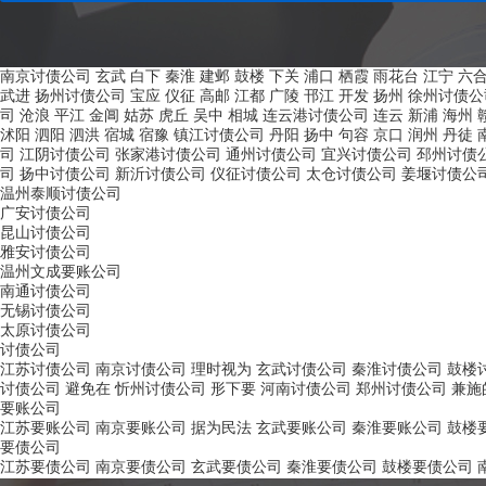
南京讨债公司
玄武
白下
秦淮
建邺
鼓楼
下关
浦口
栖霞
雨花台
江宁
六
武进
扬州讨债公司
宝应
仪征
高邮
江都
广陵
邗江
开发
扬州
徐州讨债公
司
沧浪
平江
金阊
姑苏
虎丘
吴中
相城
连云港讨债公司
连云
新浦
海州
沭阳
泗阳
泗洪
宿城
宿豫
镇江讨债公司
丹阳
扬中
句容
京口
润州
丹徒
司
江阴讨债公司
张家港讨债公司
通州讨债公司
宜兴讨债公司
邳州讨债
司
扬中讨债公司
新沂讨债公司
仪征讨债公司
太仓讨债公司
姜堰讨债公
温州泰顺讨债公司
广安讨债公司
昆山讨债公司
雅安讨债公司
温州文成要账公司
南通讨债公司
无锡讨债公司
太原讨债公司
讨债公司
江苏讨债公司
南京讨债公司
理时视为
玄武讨债公司
秦淮讨债公司
鼓楼
讨债公司
避免在
忻州讨债公司
形下要
河南讨债公司
郑州讨债公司
兼施
要账公司
江苏要账公司
南京要账公司
据为民法
玄武要账公司
秦淮要账公司
鼓楼
要债公司
江苏要债公司
南京要债公司
玄武要债公司
秦淮要债公司
鼓楼要债公司