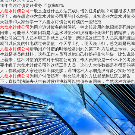
宝信六盘水讨债公司
10年专注讨债要账业务 回款率93%
六盘水讨债公司
一般是通过什么方法完成讨债的任务的呢？可能很多人都
悍了，都在想这些六盘水讨债公司用的什么绝招。其实这些六盘水讨债公
天就来和大家分享一下六盘水讨债公司讨债的一些绝招.
六盘水讨债公司
为用户追讨债务的时候第一种比较常用的绝招就是死缠烂
回来，可能最大的原因就是六盘水讨债公司没有那种死缠烂打的精神，再
债公司的工作人员本职工作就是去讨债，所以说这些工作人员采用死缠烂
就可以反复的打电话过去要债，今天早上打，明天晚上打，总之就是死缠
六盘水讨债公司
帮助用户讨债的时候经常用到的第二种方法就是示弱。大
生就是演员的材料，这些工作人员可以把自己打扮得非常的惨，比如说装
上着来，这种讨债的方式对于躺在公司的工作人员来说是一个不小的考验
要小瞧了六盘水讨债公司的这些工作人员，这些人大多数都是有很高的演
人，你说你惨人家还说我比你更惨，遇到这种人示弱是没有多少实际的意
六盘水讨债公司
为用户讨债还有一种比较常用的方法就是到法院去状告，
下，直接到法院去状告有时候很快就可以把债务追回来，当然这种方法也