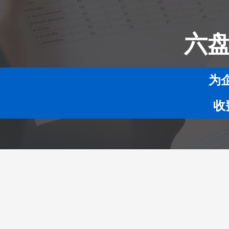
六盘
为
收