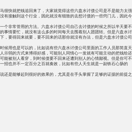
马很快就把钱追回来了，大家就觉得这些六盘水讨债公司是不是能力太强
没有接触到这个行业，因此就没有细致的去想讨债的一些窍门儿，因此今
一个非常管用的方法。六盘水讨债公司自己去讨债的时候之所以半天要不
的事情要忙，就没有这么多的时间每天去围着别人团团转。但是六盘水讨
下，要得回来就要，要不回来的话那你就没有办法，但是六盘水讨债公司
时候用也是可以的，比如说有些六盘水讨债公司里面的工作人员那简直天
人示弱的方式来博得好感，可能别人同情心一发就有可能主动的把钱给还
可能被别人看穿，到时候债要不回来还遭到别人的心情鄙视。但是你可不
一招也并不一定百分之百就奏效，比如有些人天生就是一副铁石心肠的
说还是能够起到很好的效果的，尤其是在手头掌握了足够的证据的前提之