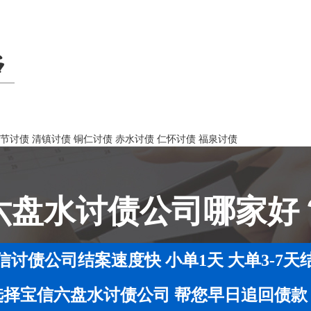
节讨债
清镇讨债
铜仁讨债
赤水讨债
仁怀讨债
福泉讨债
六盘水讨债公司哪家好
信讨债公司结案速度快 小单1天 大单3-7天
选择宝信六盘水讨债公司 帮您早日追回债款