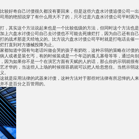
比较好奇自己讨债很久都没有要回来，但是这些六盘水讨债追债公司一出
司用的绝招说穿了有什么用大不了的，只不过是六盘水讨债公司平时因为
打，其实这个方法说起来也是一个比较低级的方法，但同时这个方法也是
加上六盘水讨债公司自己去讨债也不可能去死缠烂打，因为自己还有自己
打的战术那是天经地义的。比方说六盘水讨债公司平时就是打电话去催一
烂打直到对方缴械投降为止。
家都知道中国有句老话叫做会哭的孩子有奶吃，这种示弱的策略在讨债的
病人或者是装乞丐，有的时候装成是一个年迈的孤儿寡母等等，通过向别
，因为如果你不是一个在演艺方面有天赋的人的话，那么你的示弱就很有
艺才华的，当这些人上场的时候很容易就可以把人给忽悠住。当然示弱这
义。
这就是应用法律的武器来讨债，这种方法对于那些对法律有所忌惮的人来
并不是百分之百管用的。