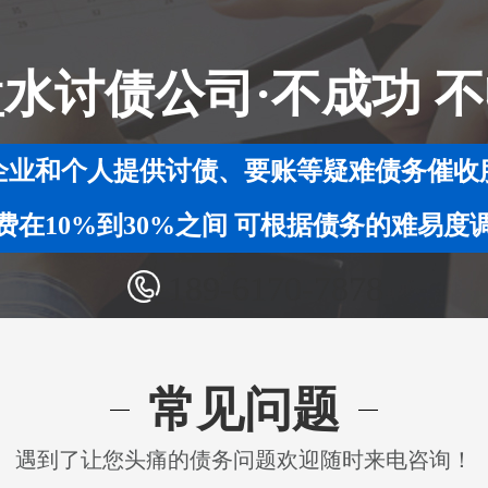
水讨债公司·不成功 
企业和个人提供讨债、要账等疑难债务催收
费在10%到30%之间 可根据债务的难易度
189-6170-7878
常见问题
遇到了让您头痛的债务问题欢迎随时来电咨询！