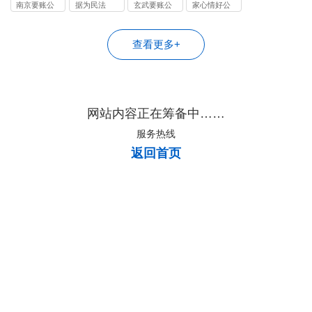
司
司
司
司
南京要账公
据为民法
玄武要账公
家心情好公
司
司
司
查看更多+
网站内容正在筹备中……
服务热线
返回首页