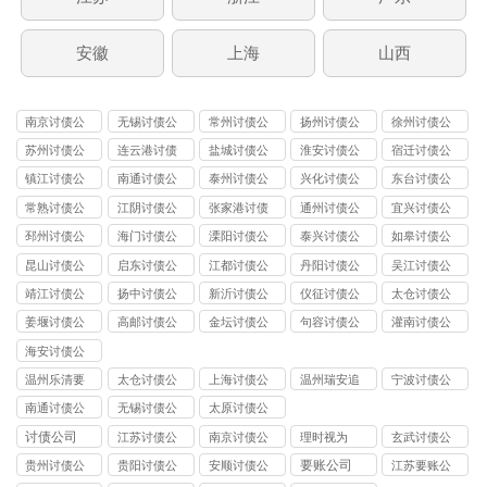
安徽
上海
山西
南京讨债公
无锡讨债公
常州讨债公
扬州讨债公
徐州讨债公
司
司
司
司
司
苏州讨债公
连云港讨债
盐城讨债公
淮安讨债公
宿迁讨债公
司
公司
司
司
司
镇江讨债公
南通讨债公
泰州讨债公
兴化讨债公
东台讨债公
司
司
司
司
司
常熟讨债公
江阴讨债公
张家港讨债
通州讨债公
宜兴讨债公
司
司
公司
司
司
邳州讨债公
海门讨债公
溧阳讨债公
泰兴讨债公
如皋讨债公
司
司
司
司
司
昆山讨债公
启东讨债公
江都讨债公
丹阳讨债公
吴江讨债公
司
司
司
司
司
靖江讨债公
扬中讨债公
新沂讨债公
仪征讨债公
太仓讨债公
司
司
司
司
司
姜堰讨债公
高邮讨债公
金坛讨债公
句容讨债公
灌南讨债公
司
司
司
司
司
海安讨债公
司
温州乐清要
太仓讨债公
上海讨债公
温州瑞安追
宁波讨债公
账公司
司
司
债公司
司
南通讨债公
无锡讨债公
太原讨债公
司
司
司
讨债公司
江苏讨债公
南京讨债公
理时视为
玄武讨债公
司
司
司
要账公司
贵州讨债公
贵阳讨债公
安顺讨债公
江苏要账公