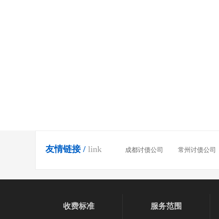
清账公司
相关新闻
在温州如何判断要债公司的合法性
宁波要债公司如何对付拖欠款的老赖？
讨债律师教您防范发生债务与讨债的有效方法
讨债公司的收费是不是越低越好？
讨债公司解密快速要债的方法
收债公司常用的两种极端讨债技巧
友情链接 /
link
成都讨债公司
常州讨债公司
收费标准
服务范围