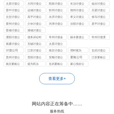
太原讨债公
大同讨债公
阳泉讨债公
长治讨债公
临汾讨债公
司
司
司
司
司
晋中讨债公
运城讨债公
忻州讨债公
朔州讨债公
吕梁讨债公
司
司
司
司
司
古交讨债公
高平讨债公
永济讨债公
孝义讨债公
侯马讨债公
司
司
司
司
司
霍州讨债公
介休讨债公
河津讨债公
汾阳讨债公
原平讨债公
司
司
司
司
司
晋城讨债公
潞城讨债公
司
司
溧阳讨债公
债务诉讼时
常州讨债金
丽水要债公
常州讨债溧
司
效
坛公司
司
阳公司
南通讨债公
无锡讨债公
太原讨债公
司
司
司
讨债公司
江苏讨债公
南京讨债公
理时视为
玄武讨债公
司
司
司
要账公司
贵州讨债公
贵阳讨债公
安顺讨债公
江苏要账公
司
司
司
司
南京要账公
据为民法
玄武要账公
家心情好公
司
司
司
查看更多+
网站内容正在筹备中……
服务热线