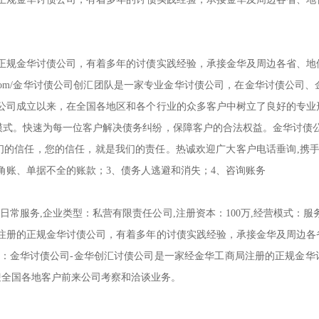
的正规金华讨债公司，有着多年的讨债实践经验，承接金华及周边各省、地
haojx.com/金华讨债公司创汇团队是一家专业金华讨债公司，在金华讨债公司、
债公司成立以来，在全国各地区和各个行业的众多客户中树立了良好的专业
模式。快速为每一位客户解决债务纠纷，保障客户的合法权益。金华讨债公
们的信任，您的信任，就是我们的责任。热诚欢迎广大客户电话垂询,携手
角账、单据不全的账款；3、债务人逃避和消失；4、咨询账务
常服务,企业类型：私营有限责任公司,注册资本：100万,经营模式：服务型
局注册的正规金华讨债公司，有着多年的讨债实践经验，承接金华及周边各
品：金华讨债公司-金华创汇讨债公司是一家经金华工商局注册的正规金
迎全国各地客户前来公司考察和洽谈业务。