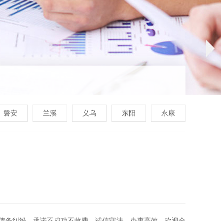
磐安
兰溪
义乌
东阳
永康
债务纠纷，承诺不成功不收费。诚信守法，办事高效，欢迎全