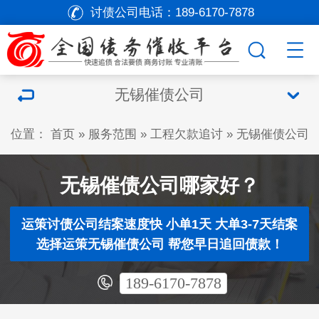
讨债公司电话：
189-6170-7878
无锡催债公司
位置：
首页
»
服务范围
»
工程欠款追讨
»
无锡催债公司
无锡催债公司哪家好？
运策讨债公司结案速度快 小单1天 大单3-7天结案
选择运策无锡催债公司 帮您早日追回债款！
189-6170-7878